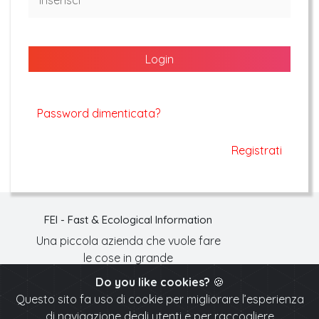
Login
Password dimenticata?
Registrati
FEI - Fast & Ecological Information
Una piccola azienda che vuole fare
le cose in grande
Do you like cookies?
🍪
Via Mercatelli sant'Anna 20, Susegana, Treviso
Questo sito fa uso di cookie per migliorare l’esperienza
info@feionline.it
di navigazione degli utenti e per raccogliere